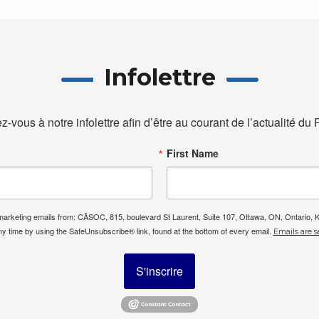
Infolettre
ez-vous à notre infolettre afin d’être au courant de l’actualité d
First Name
e marketing emails from: CÃSOC, 815, boulevard St Laurent, Suite 107, Ottawa, ON, Ontario,
ny time by using the SafeUnsubscribe® link, found at the bottom of every email.
Emails are s
S'inscrire