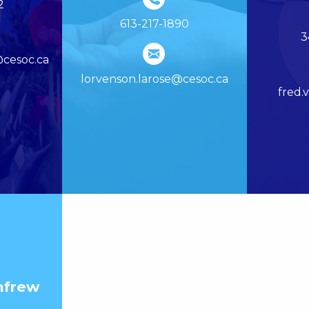
2
613-217-1890
3
@cesoc.ca
lorvenson.larose@cesoc.ca
fred.
nfrew