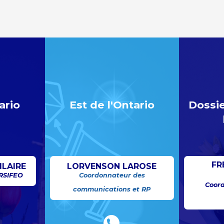
ario
Est de l'Ontario
Dossie
FR
ILAIRE
LORVENSON LAROSE
 RSIFEO
Coordonnateur des
Coord
communications et RP