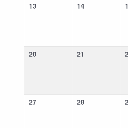
13
14
0
0
évènement,
évènement,
20
21
0
0
évènement,
évènement,
27
28
0
0
évènement,
évènement,