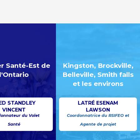
r Santé-Est de
Kingston, Brockville,
l'Ontario
Belleville, Smith falls
et les environs
ED STANDLEY
LATRÉ ESENAM
VINCENT
LAWSON
onnateur du Volet
Coordonnatrice du RSIFEO et
Santé
Agente de projet