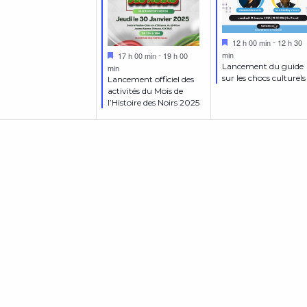
Mis
12 h 00 min
12 h 30
-
en
Mis
min
17 h 00 min
19 h 00
-
avant
en
Lancement du guide
min
avant
sur les chocs culturels
Lancement officiel des
activités du Mois de
l’Histoire des Noirs 2025