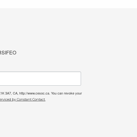
u RSIFEO
 K1K 3A7, CA, http://www.cesoc.ca. You can revoke your
erviced by Constant Contact.