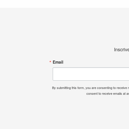
Inscriv
Email
By submitting this form, you are consenting to receiv
consent to receive emails at a