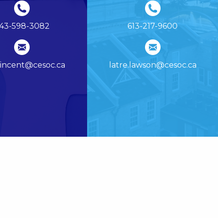
43-598-3082
613-217-9600
vincent@cesoc.ca
latre.lawson@cesoc.ca