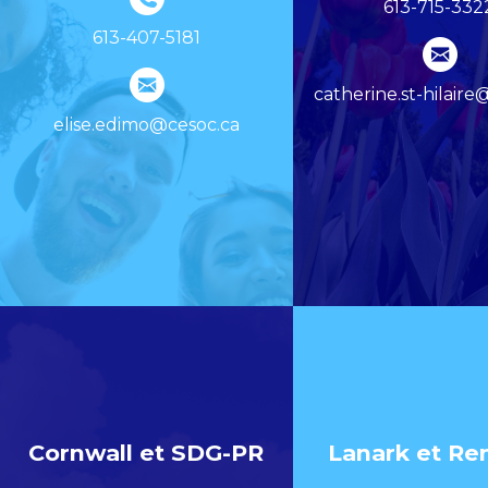
613-715-332
613-407-5181
catherine.st-hilaire
elise.edimo@cesoc.ca
Cornwall et SDG-PR
Lanark et Re