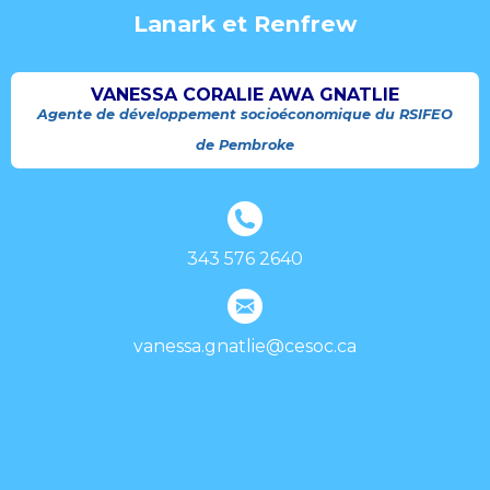
Lanark et Renfrew
VANESSA CORALIE AWA GNATLIE
Agente de développement socioéconomique du RSIFEO
de Pembroke
343 576 2640
vanessa.gnatlie@cesoc.ca