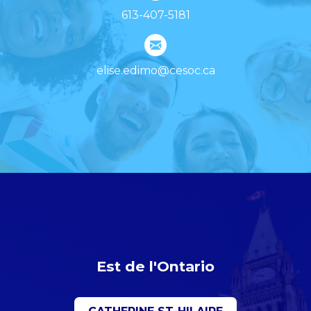
613-407-5181
elise.edimo@cesoc.ca
Est de l'Ontario