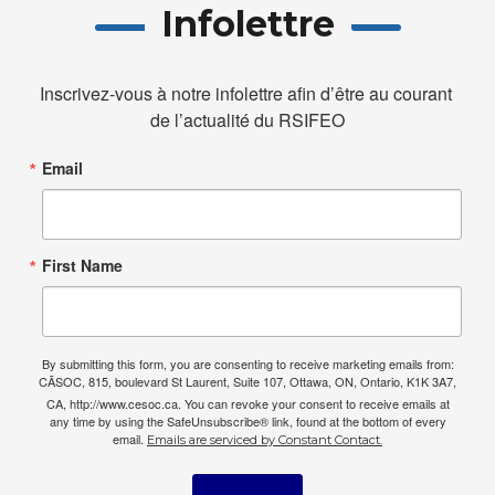
Infolettre
Inscrivez-vous à notre infolettre afin d’être au courant 
de l’actualité du RSIFEO
Email
First Name
By submitting this form, you are consenting to receive marketing emails from:
CÃSOC, 815, boulevard St Laurent, Suite 107, Ottawa, ON, Ontario, K1K 3A7,
CA, http://www.cesoc.ca. You can revoke your consent to receive emails at
any time by using the SafeUnsubscribe® link, found at the bottom of every
email.
Emails are serviced by Constant Contact.