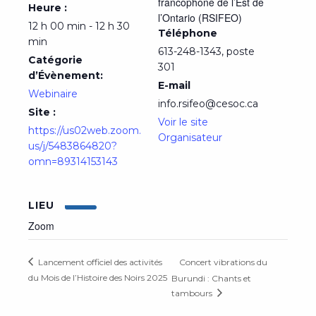
francophone de l’Est de
Heure :
l’Ontario (RSIFEO)
12 h 00 min - 12 h 30
Téléphone
min
613-248-1343, poste
Catégorie
301
d’Évènement:
E-mail
Webinaire
info.rsifeo@cesoc.ca
Site :
Voir le site
https://us02web.zoom.
Organisateur
us/j/5483864820?
omn=89314153143
LIEU
Zoom
Concert vibrations du
Lancement officiel des activités
du Mois de l’Histoire des Noirs 2025
Burundi : Chants et
tambours