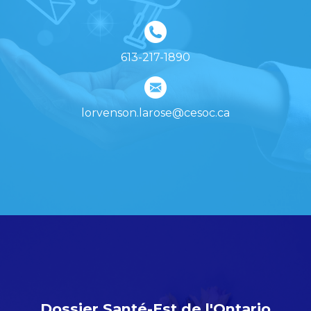
613-217-1890
lorvenson.larose@cesoc.ca
Dossier Santé-Est de l'Ontario