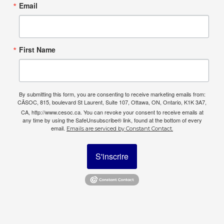
Email
First Name
By submitting this form, you are consenting to receive marketing emails from:
CÃSOC, 815, boulevard St Laurent, Suite 107, Ottawa, ON, Ontario, K1K 3A7,
CA, http://www.cesoc.ca. You can revoke your consent to receive emails at
any time by using the SafeUnsubscribe® link, found at the bottom of every
email.
Emails are serviced by Constant Contact.
S'inscrire