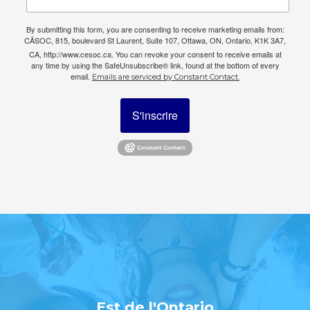
By submitting this form, you are consenting to receive marketing emails from:
CÃSOC, 815, boulevard St Laurent, Suite 107, Ottawa, ON, Ontario, K1K 3A7,
CA, http://www.cesoc.ca. You can revoke your consent to receive emails at
any time by using the SafeUnsubscribe® link, found at the bottom of every
email.
Emails are serviced by Constant Contact.
S'inscrire
Est de l'Ontario