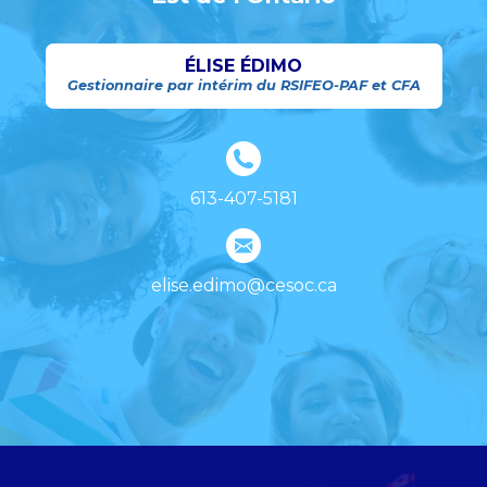
ÉLISE ÉDIMO
Gestionnaire par intérim du RSIFEO-PAF et CFA
613-407-5181
elise.edimo@cesoc.ca