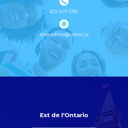
613-407-5181
elise.edimo@cesoc.ca
Est de l'Ontario