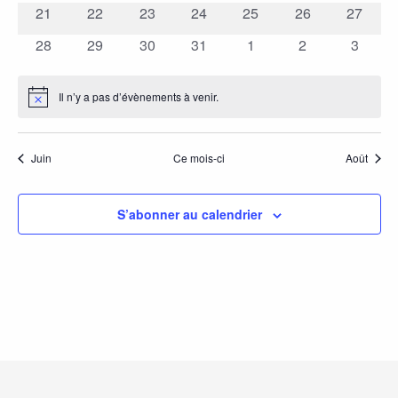
vues
évènements
évènements
évènements
évènements
évènements
évènements
évène
21
22
23
24
25
26
27
0
0
0
0
0
0
0
évènements
évènements
évènements
évènements
évènements
évènements
évène
Évèn
28
29
30
31
1
2
3
0
0
0
0
0
0
0
évènements
évènements
évènements
évènements
évènements
évènements
évène
Il n’y a pas d’évènements à venir.
Notice
Juin
Ce mois-ci
Août
S’abonner au calendrier