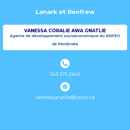
Lanark et Renfrew
VANESSA CORALIE AWA GNATLIE
Agente de développement socioéconomique du RSIFEO
de Pembroke
343 576 2640
vanessa.gnatlie@cesoc.ca