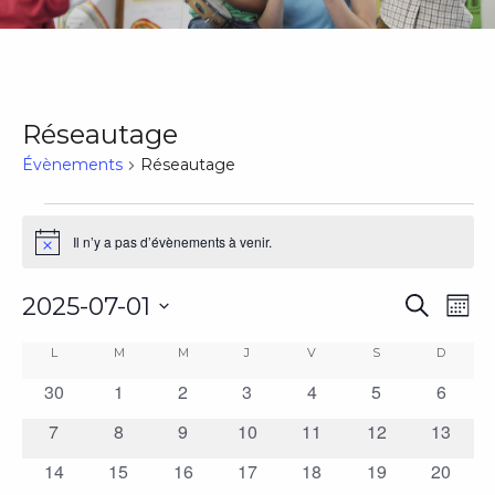
Réseautage
Évènements
Réseautage
Évènements
Il n’y a pas d’évènements à venir.
Notice
Rech
Na
2025-07-01
Recherch
Mois
Sélectionnez
de
et
Calendrier
LUNDI
MARDI
MERCREDI
JEUDI
VENDREDI
SAMEDI
DIMAN
L
M
M
J
V
S
D
une
vu
30
1
2
3
4
5
6
0
0
0
0
0
0
0
date.
navig
de
évènements
évènements
évènements
évènements
évènements
évènements
évène
Év
7
8
9
10
11
12
13
0
0
0
0
0
0
0
de
Évènements
évènements
évènements
évènements
évènements
évènements
évènements
évène
14
15
16
17
18
19
20
0
0
0
0
0
0
0