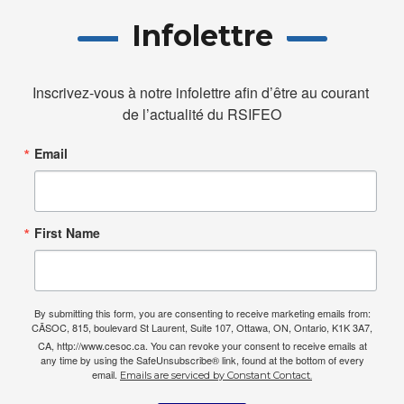
Infolettre
Inscrivez-vous à notre infolettre afin d’être au courant 
de l’actualité du RSIFEO
Email
First Name
By submitting this form, you are consenting to receive marketing emails from:
CÃSOC, 815, boulevard St Laurent, Suite 107, Ottawa, ON, Ontario, K1K 3A7,
CA, http://www.cesoc.ca. You can revoke your consent to receive emails at
any time by using the SafeUnsubscribe® link, found at the bottom of every
email.
Emails are serviced by Constant Contact.