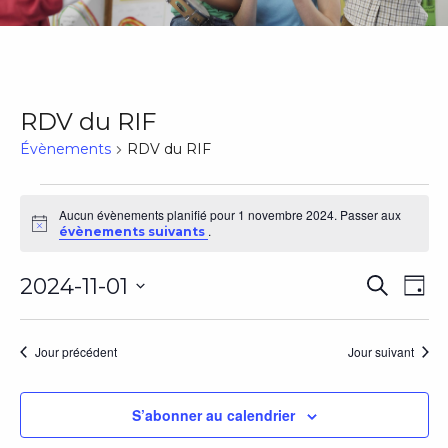
RDV du RIF
Évènements
RDV du RIF
Évènements
Aucun évènements planifié pour 1 novembre 2024. Passer aux
Notice
.
évènements suivants
for
Rech
Na
2024-11-01
1
Recherch
Jour
Sélectionnez
de
et
novembre
une
vu
Jour précédent
Jour suivant
date.
navig
2024
Év
de
S’abonner au calendrier