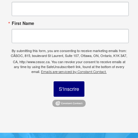
First Name
By submitting this form, you are consenting to receive marketing emails from:
CÃSOC, 815, boulevard St Laurent, Suite 107, Ottawa, ON, Ontario, K1K 3A7,
CA, http://www.cesoc.ca. You can revoke your consent to receive emails at
any time by using the SafeUnsubscribe® link, found at the bottom of every
email.
Emails are serviced by Constant Contact.
S'inscrire