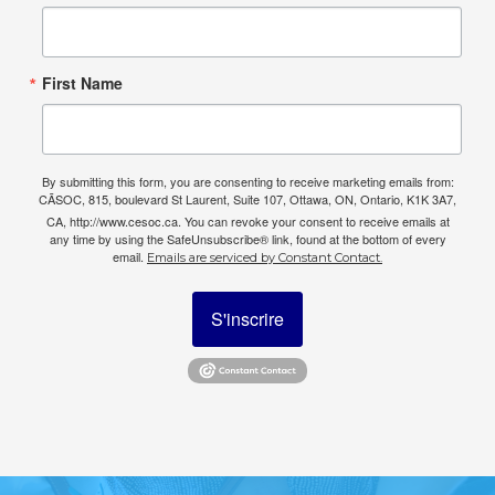
First Name
By submitting this form, you are consenting to receive marketing emails from:
CÃSOC, 815, boulevard St Laurent, Suite 107, Ottawa, ON, Ontario, K1K 3A7,
CA, http://www.cesoc.ca. You can revoke your consent to receive emails at
any time by using the SafeUnsubscribe® link, found at the bottom of every
email.
Emails are serviced by Constant Contact.
S'inscrire