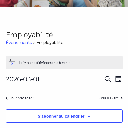
Employabilité
Évènements
Employabilité
Évènements
Il n’y a pas d’évènements à venir.
Notice
for
Rech
Na
2026-03-01
Recherch
1
Jour
Sélectionnez
de
et
mars
une
vu
Jour précédent
Jour suivant
date.
navig
2026
Év
de
S’abonner au calendrier