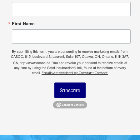
First Name
By submitting this form, you are consenting to receive marketing emails from:
CÃSOC, 815, boulevard St Laurent, Suite 107, Ottawa, ON, Ontario, K1K 3A7,
CA, http://www.cesoc.ca. You can revoke your consent to receive emails at
any time by using the SafeUnsubscribe® link, found at the bottom of every
email.
Emails are serviced by Constant Contact.
S'inscrire