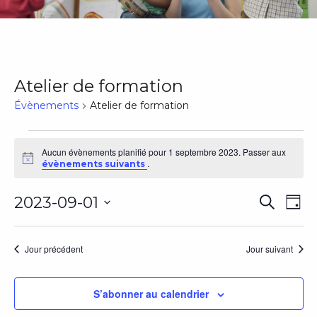
Atelier de formation
Évènements
Atelier de formation
Évènements
Aucun évènements planifié pour 1 septembre 2023. Passer aux
Notice
.
évènements suivants
for
Rech
Na
2023-09-01
1
Recherch
Jour
Sélectionnez
de
et
septembre
une
vu
Jour précédent
Jour suivant
date.
navig
2023
Év
de
S’abonner au calendrier