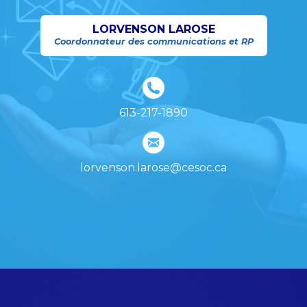
LORVENSON LAROSE
Coordonnateur des communications et RP
613-217-1890
lorvenson.larose@cesoc.ca