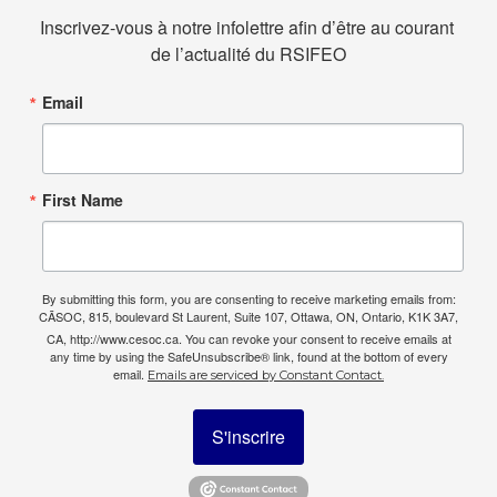
Inscrivez-vous à notre infolettre afin d’être au courant 
de l’actualité du RSIFEO
Email
First Name
By submitting this form, you are consenting to receive marketing emails from:
CÃSOC, 815, boulevard St Laurent, Suite 107, Ottawa, ON, Ontario, K1K 3A7,
CA, http://www.cesoc.ca. You can revoke your consent to receive emails at
any time by using the SafeUnsubscribe® link, found at the bottom of every
email.
Emails are serviced by Constant Contact.
S'inscrire