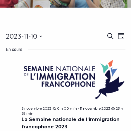
Évènements
Rech
Na
2023-11-10
Recherch
Jour
for
Sélectionnez
de
10
et
En cours
une
novembre
vu
date.
2023
navig
Év
de
vues
Évèn
-
5 novembre 2023 @ 0 h 00 min
11 novembre 2023 @ 23 h
59 min
La Semaine nationale de l’immigration
francophone 2023