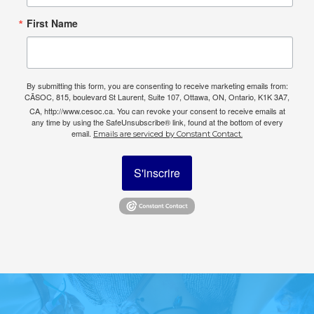
First Name
By submitting this form, you are consenting to receive marketing emails from:
CÃSOC, 815, boulevard St Laurent, Suite 107, Ottawa, ON, Ontario, K1K 3A7,
CA, http://www.cesoc.ca. You can revoke your consent to receive emails at
any time by using the SafeUnsubscribe® link, found at the bottom of every
email.
Emails are serviced by Constant Contact.
S'inscrire