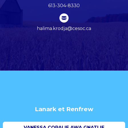
613-304-8330
halima.krodja@cesoc.ca
Lanark et Renfrew
VANESSA CORALIE AWA GNATLIE