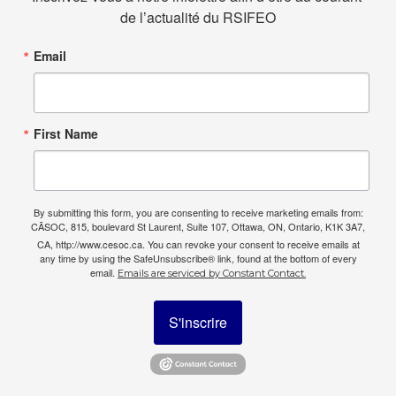
de l’actualité du RSIFEO
Email
First Name
By submitting this form, you are consenting to receive marketing emails from:
CÃSOC, 815, boulevard St Laurent, Suite 107, Ottawa, ON, Ontario, K1K 3A7,
CA, http://www.cesoc.ca. You can revoke your consent to receive emails at
any time by using the SafeUnsubscribe® link, found at the bottom of every
email.
Emails are serviced by Constant Contact.
S'inscrire