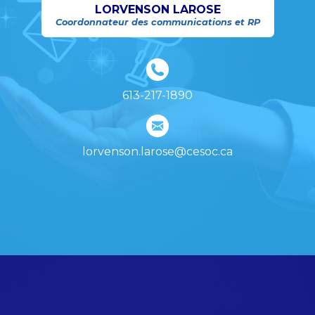
LORVENSON LAROSE
Coordonnateur des communications et RP
613-217-1890
lorvenson.larose@cesoc.ca