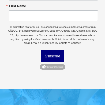
First Name
By submitting this form, you are consenting to receive marketing emails from:
CÃSOC, 815, boulevard St Laurent, Suite 107, Ottawa, ON, Ontario, K1K 3A7,
CA, http://www.cesoc.ca. You can revoke your consent to receive emails at
any time by using the SafeUnsubscribe® link, found at the bottom of every
email.
Emails are serviced by Constant Contact.
S'inscrire