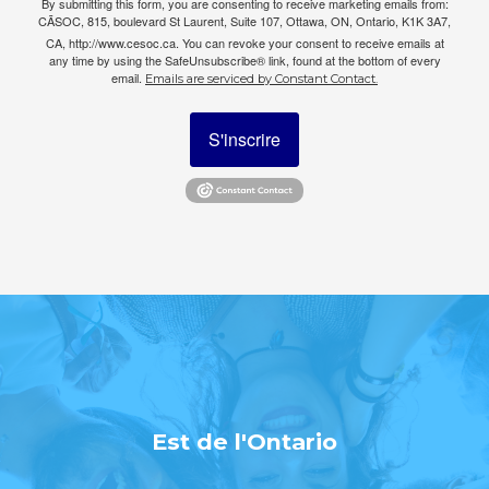
By submitting this form, you are consenting to receive marketing emails from:
CÃSOC, 815, boulevard St Laurent, Suite 107, Ottawa, ON, Ontario, K1K 3A7,
CA, http://www.cesoc.ca. You can revoke your consent to receive emails at
any time by using the SafeUnsubscribe® link, found at the bottom of every
email.
Emails are serviced by Constant Contact.
S'inscrire
Est de l'Ontario