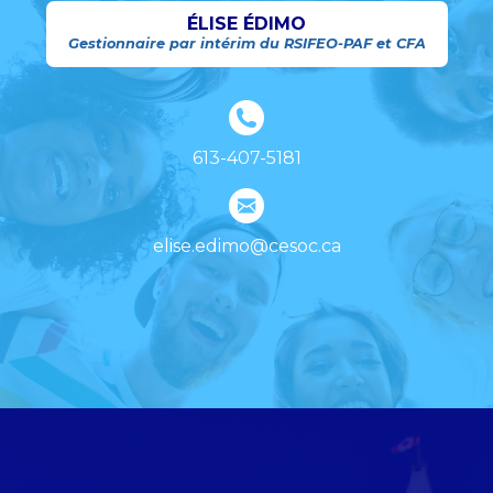
ÉLISE ÉDIMO
Gestionnaire par intérim du RSIFEO-PAF et CFA
613-407-5181
elise.edimo@cesoc.ca