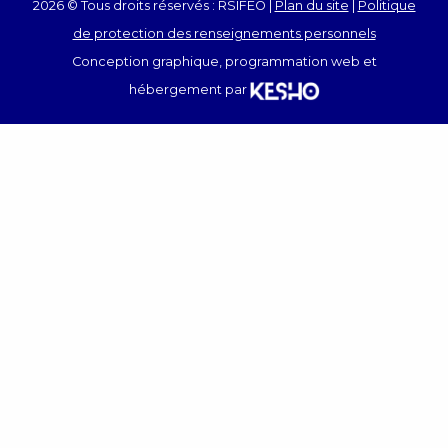
2026 © Tous droits réservés : RSIFEO |
Plan du site
|
Politique
de protection des renseignements personnels
Conception graphique, programmation web et
hébergement par