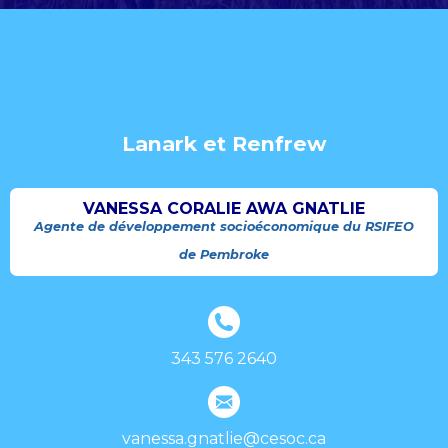
Lanark et Renfrew
VANESSA CORALIE AWA GNATLIE
Agente de développement socioéconomique du RSIFEO
de Pembroke
343 576 2640
vanessa.gnatlie@cesoc.ca