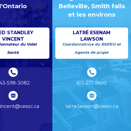
l'Ontario
Belleville, Smith falls
et les environs
ED STANDLEY
LATRÉ ESENAM
VINCENT
LAWSON
onnateur du Volet
Coordonnatrice du RSIFEO et
Santé
Agente de projet
43-598-3082
613-217-9600
vincent@cesoc.ca
latre.lawson@cesoc.ca