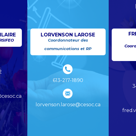
FR
ILAIRE
LORVENSON LAROSE
 RSIFEO
Coordonnateur des
Coord
communications et RP
2
613-217-1890
3
@cesoc.ca
lorvenson.larose@cesoc.ca
fred.