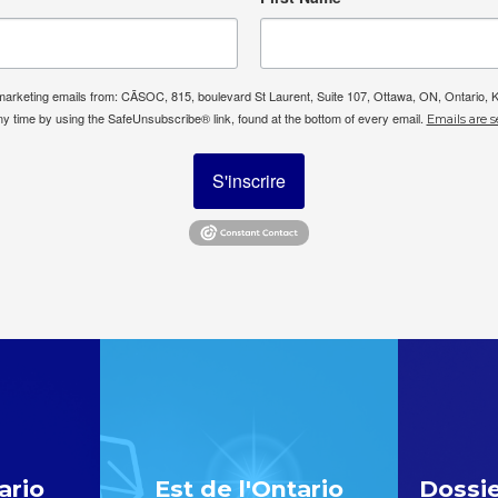
e marketing emails from: CÃSOC, 815, boulevard St Laurent, Suite 107, Ottawa, ON, Ontario,
ny time by using the SafeUnsubscribe® link, found at the bottom of every email.
Emails are s
S'inscrire
ario
Est de l'Ontario
Dossie