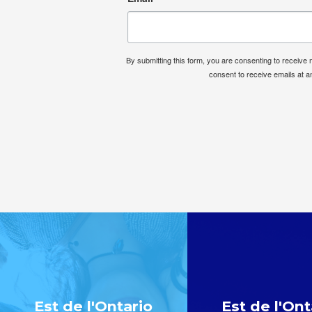
By submitting this form, you are consenting to receiv
consent to receive emails at a
Est de l'Ontario
Est de l'Ont