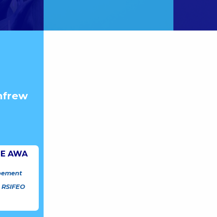
nfrew
IE AWA
pement
 RSIFEO
e