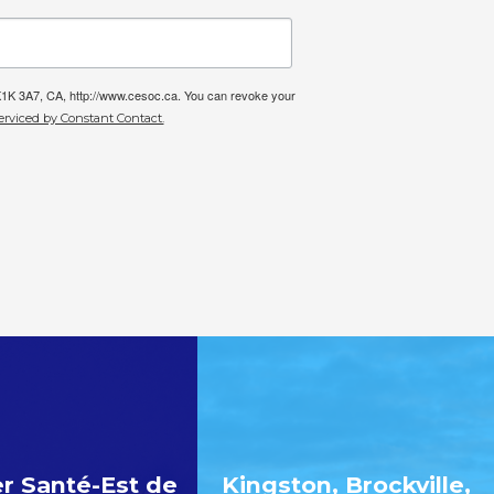
 K1K 3A7, CA, http://www.cesoc.ca. You can revoke your
erviced by Constant Contact.
r Santé-Est de
Kingston, Brockville,