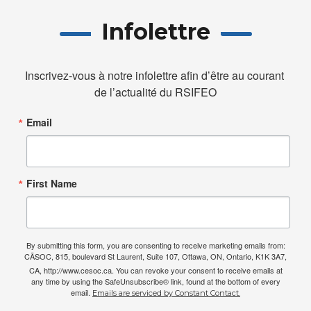
Infolettre
Inscrivez-vous à notre infolettre afin d’être au courant 
de l’actualité du RSIFEO
Email
First Name
By submitting this form, you are consenting to receive marketing emails from:
CÃSOC, 815, boulevard St Laurent, Suite 107, Ottawa, ON, Ontario, K1K 3A7,
CA, http://www.cesoc.ca. You can revoke your consent to receive emails at
any time by using the SafeUnsubscribe® link, found at the bottom of every
email.
Emails are serviced by Constant Contact.