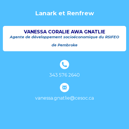
Lanark et Renfrew
VANESSA CORALIE AWA GNATLIE
Agente de développement socioéconomique du RSIFEO
de Pembroke
343 576 2640
vanessa.gnatlie@cesoc.ca