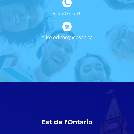
613-407-5181
elise.edimo@cesoc.ca
Est de l'Ontario