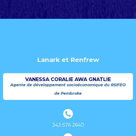
Lanark et Renfrew
VANESSA CORALIE AWA GNATLIE
Agente de développement socioéconomique du RSIFEO
de Pembroke
343 576 2640