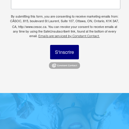
By submitting this form, you are consenting to receive marketing emails from:
CÃSOC, 815, boulevard St Laurent, Suite 107, Ottawa, ON, Ontario, K1K 3A7,
CA, http://www.cesoc.ca. You can revoke your consent to receive emails at
any time by using the SafeUnsubscribe® link, found at the bottom of every
email.
Emails are serviced by Constant Contact.
S'inscrire