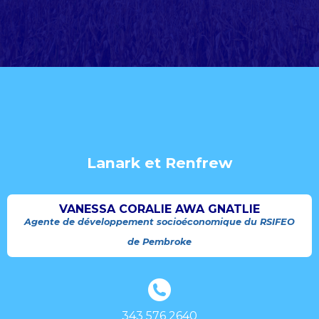
Lanark et Renfrew
VANESSA CORALIE AWA GNATLIE
Agente de développement socioéconomique du RSIFEO
de Pembroke
343 576 2640