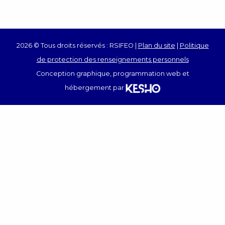
2026 © Tous droits réservés : RSIFEO |
Plan du site
|
Politique
de protection des renseignements personnels
Conception graphique, programmation web et
hébergement par