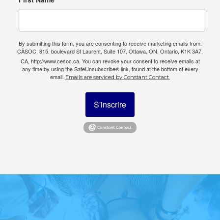
By submitting this form, you are consenting to receive marketing emails from:
CÃSOC, 815, boulevard St Laurent, Suite 107, Ottawa, ON, Ontario, K1K 3A7,
CA, http://www.cesoc.ca. You can revoke your consent to receive emails at
any time by using the SafeUnsubscribe® link, found at the bottom of every
email.
Emails are serviced by Constant Contact.
S'inscrire