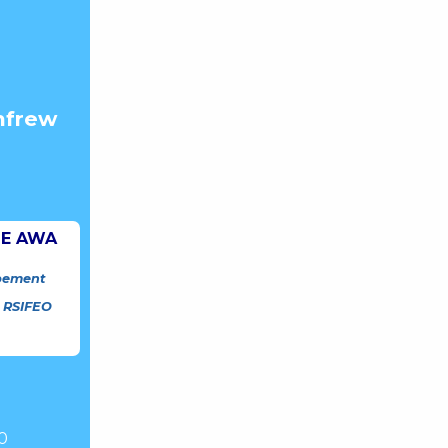
nfrew
IE AWA
pement
 RSIFEO
e
0