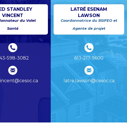
ED STANDLEY
LATRÉ ESENAM
VINCENT
LAWSON
onnateur du Volet
Coordonnatrice du RSIFEO et
Santé
Agente de projet
43-598-3082
613-217-9600
vincent@cesoc.ca
latre.lawson@cesoc.ca