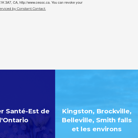
 K1K 3A7, CA, http://www.cesoc.ca. You can revoke your
erviced by Constant Contact.
r Santé-Est de
Kingston, Brockville,
l'Ontario
Belleville, Smith falls
et les environs