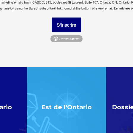
e marketing emails from: CÃSOC, 815, boulevard St Laurent, Suite 107, Ottawa, ON, Ontario,
ny time by using the SafeUnsubscribe® link, found at the bottom of every email.
Emails are s
S'inscrire
ario
Est de l'Ontario
Dossie