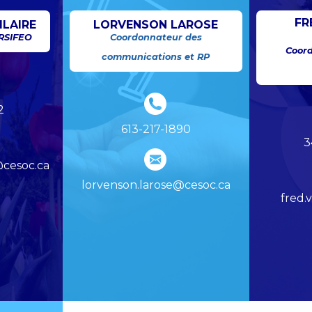
FR
ILAIRE
LORVENSON LAROSE
 RSIFEO
Coordonnateur des
Coord
communications et RP
2
613-217-1890
3
@cesoc.ca
lorvenson.larose@cesoc.ca
fred.