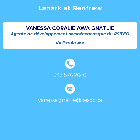
Lanark et Renfrew
VANESSA CORALIE AWA GNATLIE
Agente de développement socioéconomique du RSIFEO
de Pembroke
343 576 2640
vanessa.gnatlie@cesoc.ca