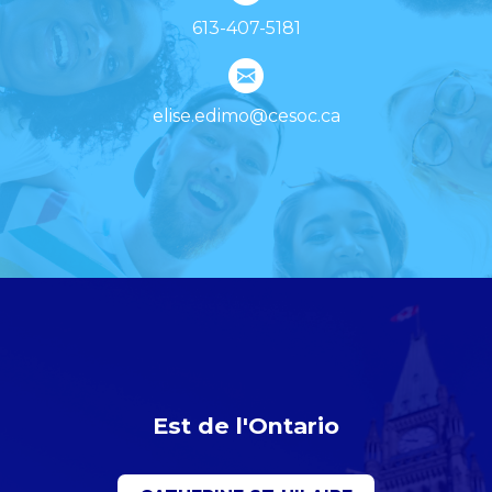
613-407-5181
elise.edimo@cesoc.ca
Est de l'Ontario