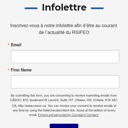
Infolettre
Inscrivez-vous à notre infolettre afin d’être au courant 
de l’actualité du RSIFEO
Email
First Name
By submitting this form, you are consenting to receive marketing emails from:
CÃSOC, 815, boulevard St Laurent, Suite 107, Ottawa, ON, Ontario, K1K 3A7,
CA, http://www.cesoc.ca. You can revoke your consent to receive emails at
any time by using the SafeUnsubscribe® link, found at the bottom of every
email.
Emails are serviced by Constant Contact.