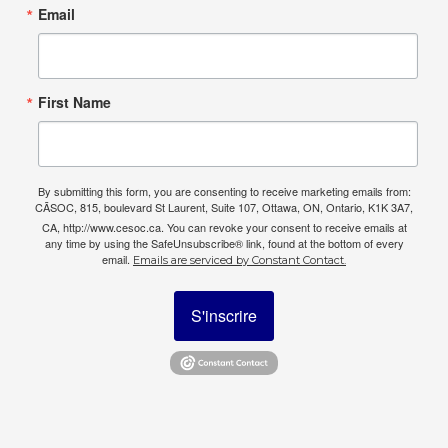
Email
First Name
By submitting this form, you are consenting to receive marketing emails from:
CÃSOC, 815, boulevard St Laurent, Suite 107, Ottawa, ON, Ontario, K1K 3A7,
CA, http://www.cesoc.ca. You can revoke your consent to receive emails at
any time by using the SafeUnsubscribe® link, found at the bottom of every
email.
Emails are serviced by Constant Contact.
S'inscrire