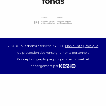
fonds
2026 © Tous droits réservés : RSIFEO |
Plan du site
|
Politique
de protection des renseignements personnels
Conception graphique, programmation web et
hébergement par