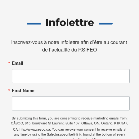
Infolettre
Inscrivez-vous à notre infolettre afin d’être au courant 
de l’actualité du RSIFEO
Email
First Name
By submitting this form, you are consenting to receive marketing emails from:
CÃSOC, 815, boulevard St Laurent, Suite 107, Ottawa, ON, Ontario, K1K 3A7,
CA, http://www.cesoc.ca. You can revoke your consent to receive emails at
any time by using the SafeUnsubscribe® link, found at the bottom of every