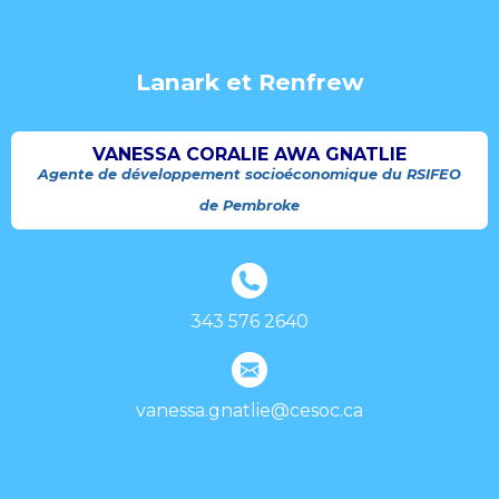
Lanark et Renfrew
VANESSA CORALIE AWA GNATLIE
Agente de développement socioéconomique du RSIFEO
de Pembroke
343 576 2640
vanessa.gnatlie@cesoc.ca