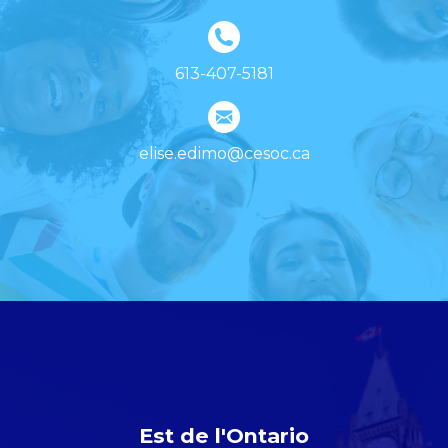
613-407-5181
elise.edimo@cesoc.ca
Est de l'Ontario