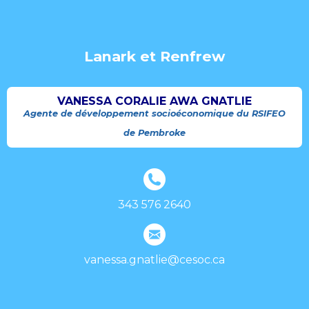
Lanark et Renfrew
VANESSA CORALIE AWA GNATLIE
Agente de développement socioéconomique du RSIFEO
de Pembroke
343 576 2640
vanessa.gnatlie@cesoc.ca