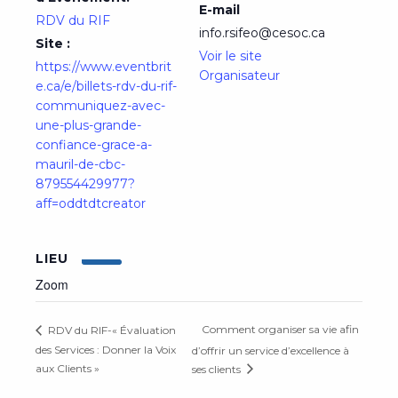
E-mail
RDV du RIF
info.rsifeo@cesoc.ca
Site :
Voir le site
https://www.eventbrit
Organisateur
e.ca/e/billets-rdv-du-rif-
communiquez-avec-
une-plus-grande-
confiance-grace-a-
mauril-de-cbc-
879554429977?
aff=oddtdtcreator
LIEU
Zoom
Comment organiser sa vie afin
RDV du RIF-« Évaluation
des Services : Donner la Voix
d’offrir un service d’excellence à
aux Clients »
ses clients