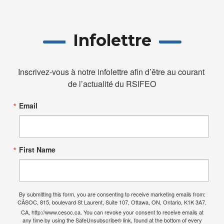
Infolettre
Inscrivez-vous à notre infolettre afin d’être au courant 
de l’actualité du RSIFEO
Email
First Name
By submitting this form, you are consenting to receive marketing emails from:
CÃSOC, 815, boulevard St Laurent, Suite 107, Ottawa, ON, Ontario, K1K 3A7,
CA, http://www.cesoc.ca. You can revoke your consent to receive emails at
any time by using the SafeUnsubscribe® link, found at the bottom of every