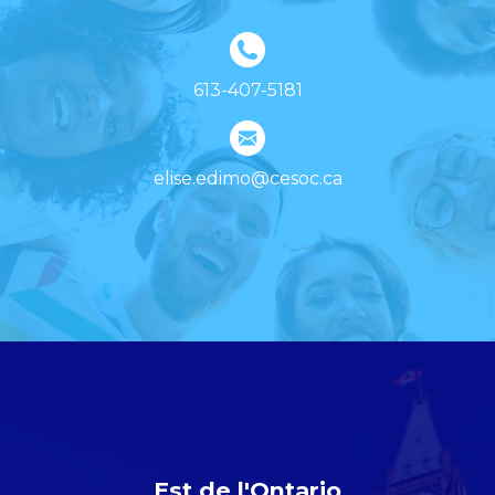
613-407-5181
elise.edimo@cesoc.ca
Est de l'Ontario