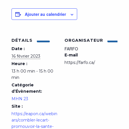
Ajouter au calendrier
DÉTAILS
ORGANISATEUR
FARFO
Date :
E-mail
16 février 2023
https://farfo.ca/
Heure :
13 h 00 min - 15 h 00
min
Catégorie
d’Évènement:
MHN 23
Site :
https://eapon.ca/webin
ars/combler-lecart-
promouvoir-la-sante-