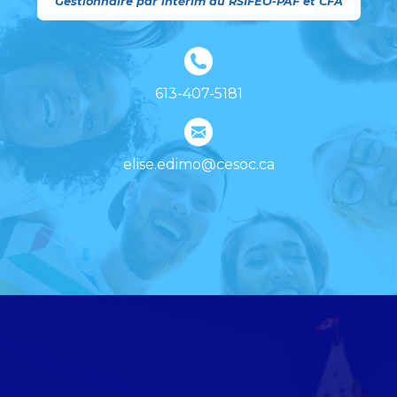
Gestionnaire par intérim du RSIFEO-PAF et CFA
613-407-5181
elise.edimo@cesoc.ca