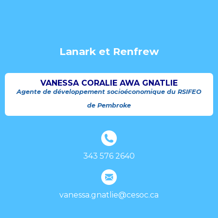
Lanark et Renfrew
VANESSA CORALIE AWA GNATLIE
Agente de développement socioéconomique du RSIFEO
de Pembroke
343 576 2640
vanessa.gnatlie@cesoc.ca