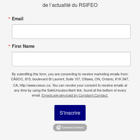
de l’actualité du RSIFEO
Email
First Name
By submitting this form, you are consenting to receive marketing emails from:
CÃSOC, 815, boulevard St Laurent, Suite 107, Ottawa, ON, Ontario, K1K 3A7,
CA, http://www.cesoc.ca. You can revoke your consent to receive emails at
any time by using the SafeUnsubscribe® link, found at the bottom of every
email.
Emails are serviced by Constant Contact.
S'inscrire