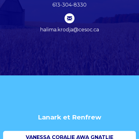
613-304-8330
halima.krodja@cesoc.ca
Lanark et Renfrew
VANESSA CORALIE AWA GNATLIE