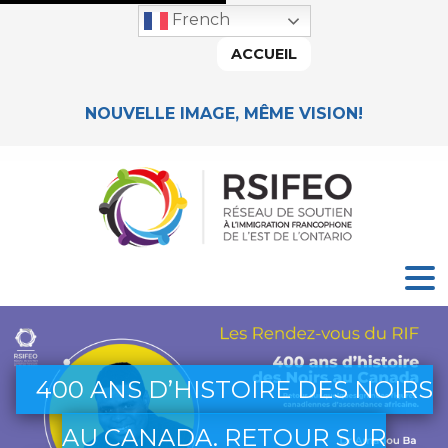
French
ACCUEIL
NOUVELLE IMAGE, MÊME VISION!
400 ANS D’HISTOIRE DES NOIRS
AU CANADA. RETOUR SUR