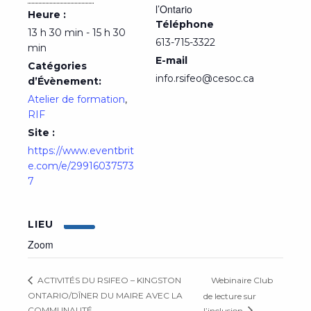
l’Ontario
Heure :
Téléphone
13 h 30 min - 15 h 30
613-715-3322
min
E-mail
Catégories
info.rsifeo@cesoc.ca
d’Évènement:
Atelier de formation
,
RIF
Site :
https://www.eventbrit
e.com/e/29916037573
7
LIEU
Zoom
Webinaire Club
ACTIVITÉS DU RSIFEO – KINGSTON
ONTARIO/DÎNER DU MAIRE AVEC LA
de lecture sur
COMMUNAUTÉ
l’inclusion