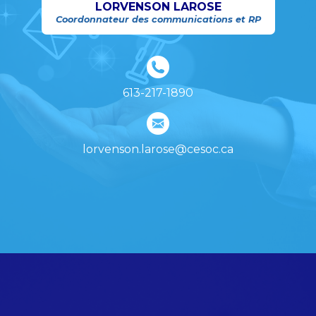
LORVENSON LAROSE
Coordonnateur des communications et RP
613-217-1890
lorvenson.larose@cesoc.ca