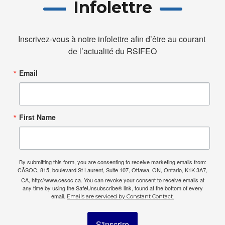
Infolettre
Inscrivez-vous à notre infolettre afin d’être au courant 
de l’actualité du RSIFEO
Email
First Name
By submitting this form, you are consenting to receive marketing emails from:
CÃSOC, 815, boulevard St Laurent, Suite 107, Ottawa, ON, Ontario, K1K 3A7,
CA, http://www.cesoc.ca. You can revoke your consent to receive emails at
any time by using the SafeUnsubscribe® link, found at the bottom of every
email.
Emails are serviced by Constant Contact.
S'inscrire