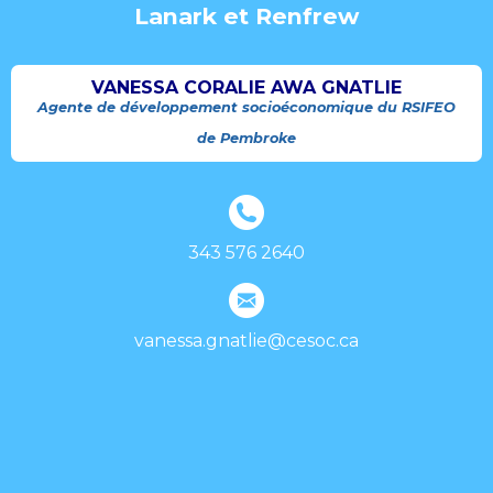
Lanark et Renfrew
VANESSA CORALIE AWA GNATLIE
Agente de développement socioéconomique du RSIFEO
de Pembroke
343 576 2640
vanessa.gnatlie@cesoc.ca