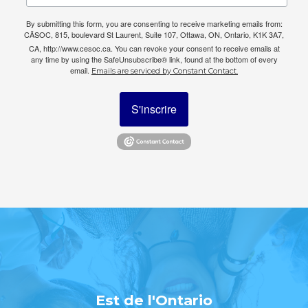
By submitting this form, you are consenting to receive marketing emails from:
CÃSOC, 815, boulevard St Laurent, Suite 107, Ottawa, ON, Ontario, K1K 3A7,
CA, http://www.cesoc.ca. You can revoke your consent to receive emails at
any time by using the SafeUnsubscribe® link, found at the bottom of every
email.
Emails are serviced by Constant Contact.
S'inscrire
Est de l'Ontario