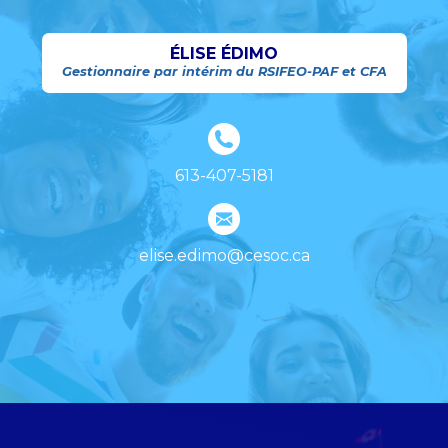
ÉLISE ÉDIMO
Gestionnaire par intérim du RSIFEO-PAF et CFA
613-407-5181
elise.edimo@cesoc.ca