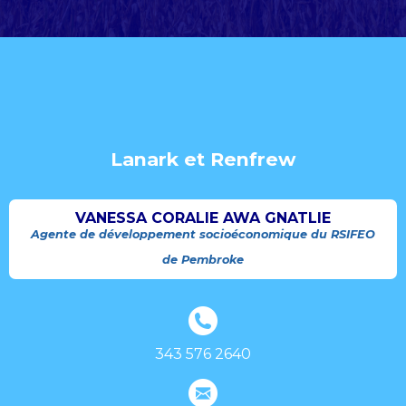
Lanark et Renfrew
VANESSA CORALIE AWA GNATLIE
Agente de développement socioéconomique du RSIFEO
de Pembroke
343 576 2640