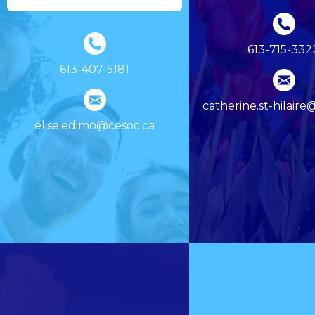
613-715-332
613-407-5181
catherine.st-hilaire
elise.edimo@cesoc.ca