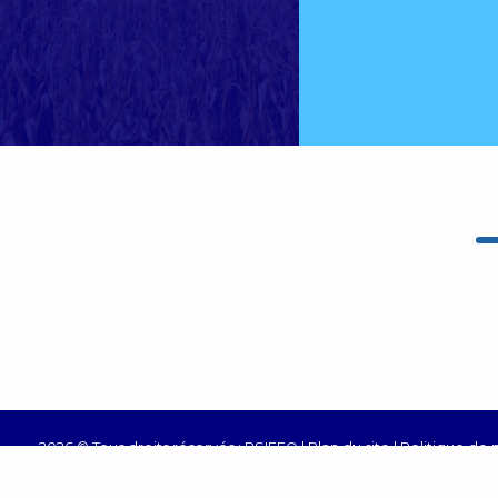
2026 © Tous droits réservés : RSIFEO |
Plan du site
|
Politique de
personnels