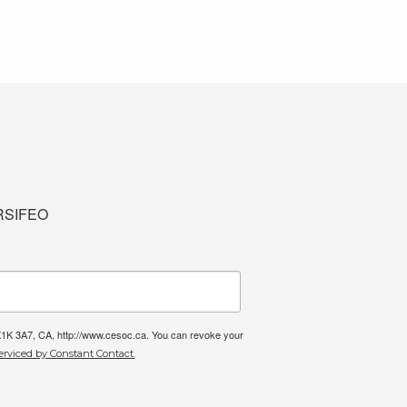
u RSIFEO
 K1K 3A7, CA, http://www.cesoc.ca. You can revoke your
erviced by Constant Contact.