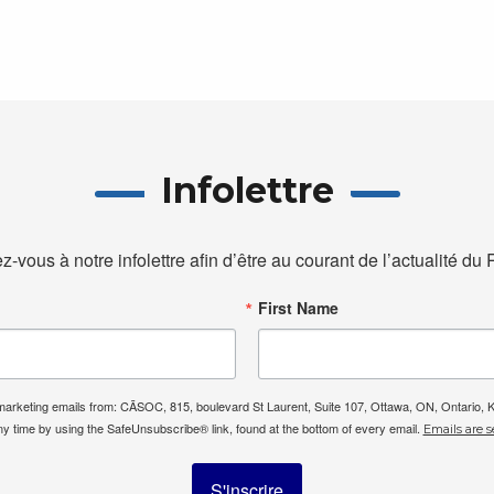
Infolettre
ez-vous à notre infolettre afin d’être au courant de l’actualité d
First Name
e marketing emails from: CÃSOC, 815, boulevard St Laurent, Suite 107, Ottawa, ON, Ontario,
ny time by using the SafeUnsubscribe® link, found at the bottom of every email.
Emails are s
S'inscrire