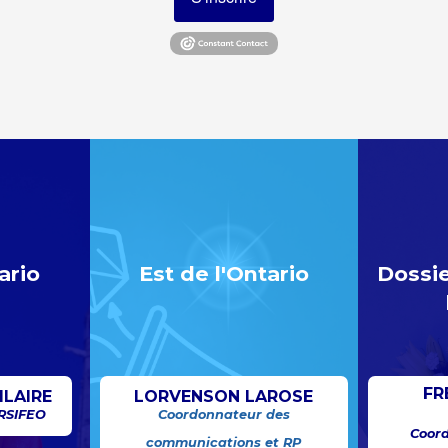
ario
Est de l'Ontario
Dossie
FR
ILAIRE
LORVENSON LAROSE
 RSIFEO
Coordonnateur des
Coord
communications et RP