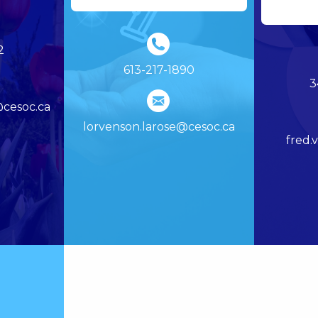
2
613-217-1890
3
@cesoc.ca
lorvenson.larose@cesoc.ca
fred.