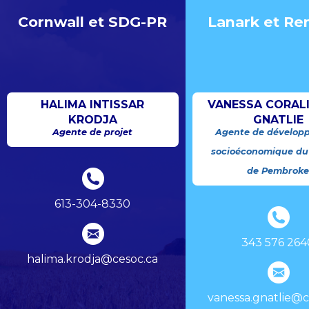
Cornwall et SDG-PR
Lanark et Re
HALIMA INTISSAR
VANESSA CORAL
KRODJA
GNATLIE
Agente de projet
Agente de dévelop
socioéconomique du
de Pembrok
613-304-8330
343 576 264
halima.krodja@cesoc.ca
vanessa.gnatlie@c