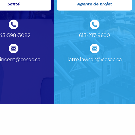
Santé
Agente de projet
43-598-3082
613-217-9600
vincent@cesoc.ca
latre.lawson@cesoc.ca