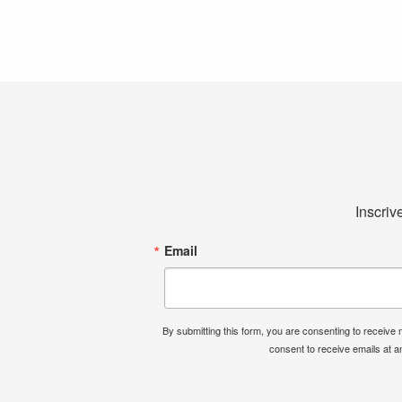
Inscriv
Email
By submitting this form, you are consenting to receiv
consent to receive emails at a