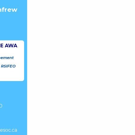
nfrew
IE AWA
pement
 RSIFEO
e
0
esoc.ca