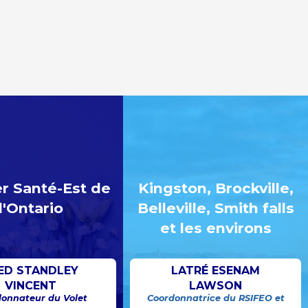
r Santé-Est de
Kingston, Brockville,
l'Ontario
Belleville, Smith falls
et les environs
ED STANDLEY
LATRÉ ESENAM
VINCENT
LAWSON
onnateur du Volet
Coordonnatrice du RSIFEO et