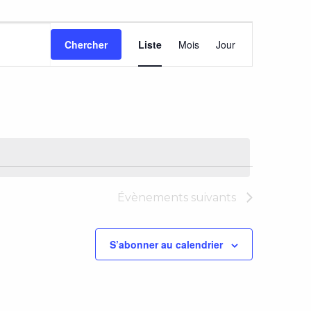
Navigation
Chercher
Liste
Mois
Jour
de
vues
Évènement
Évènements
suivants
S’abonner au calendrier