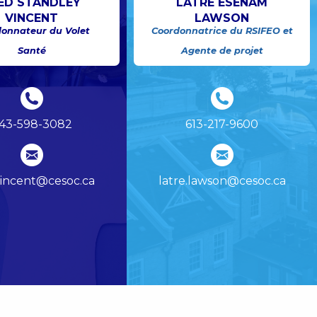
ED STANDLEY
LATRÉ ESENAM
VINCENT
LAWSON
onnateur du Volet
Coordonnatrice du RSIFEO et
Santé
Agente de projet
43-598-3082
613-217-9600
vincent@cesoc.ca
latre.lawson@cesoc.ca