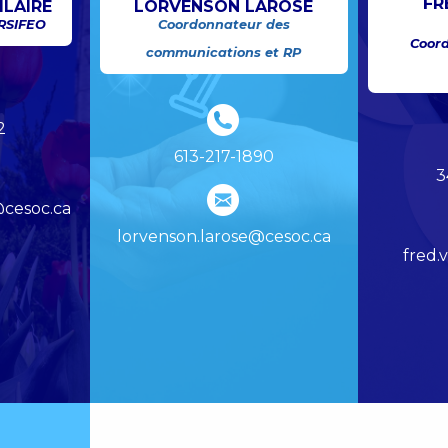
FR
ILAIRE
LORVENSON LAROSE
 RSIFEO
Coordonnateur des
Coord
communications et RP
2
613-217-1890
3
@cesoc.ca
lorvenson.larose@cesoc.ca
fred.