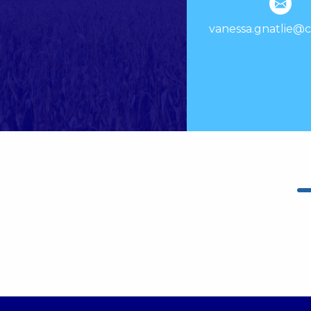
vanessa.gnatlie@c