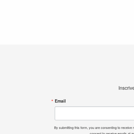
Inscriv
Email
By submitting this form, you are consenting to receiv
consent to receive emails at a