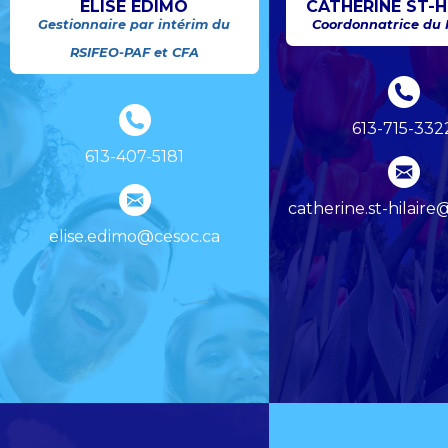
ÉLISE ÉDIMO
CATHERINE ST-H
Gestionnaire par intérim du
Coordonnatrice du
RSIFEO-PAF et CFA
613-715-332
613-407-5181
catherine.st-hilaire
elise.edimo@cesoc.ca