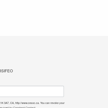
u RSIFEO
 K1K 3A7, CA, http://www.cesoc.ca. You can revoke your
erviced by Constant Contact.