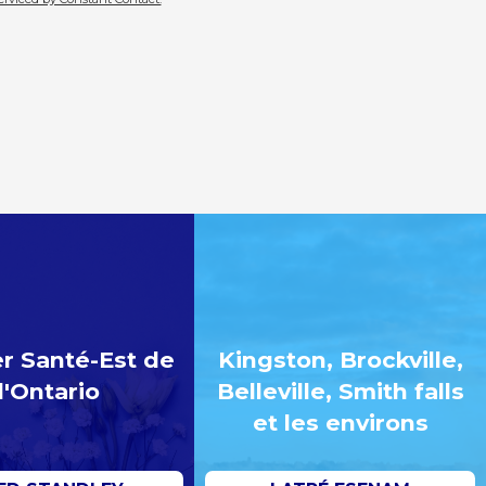
r Santé-Est de
Kingston, Brockville,
l'Ontario
Belleville, Smith falls
et les environs