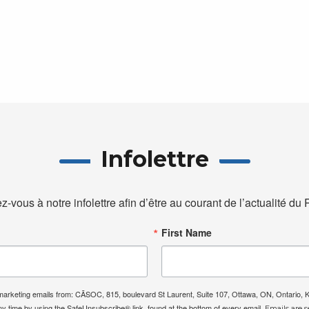
Infolettre
ez-vous à notre infolettre afin d’être au courant de l’actualité d
First Name
e marketing emails from: CÃSOC, 815, boulevard St Laurent, Suite 107, Ottawa, ON, Ontario,
ny time by using the SafeUnsubscribe® link, found at the bottom of every email.
Emails are s