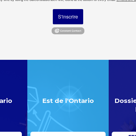
S'inscrire
ario
Est de l'Ontario
Dossie