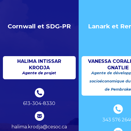
Cornwall et SDG-PR
Lanark et Re
HALIMA INTISSAR
VANESSA CORAL
KRODJA
GNATLIE
Agente de projet
Agente de dévelop
socioéconomique du
de Pembrok
613-304-8330
343 576 264
halima.krodja@cesoc.ca