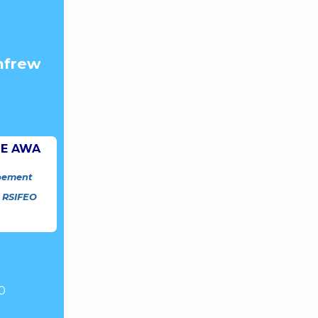
nfrew
IE AWA
pement
 RSIFEO
e
0